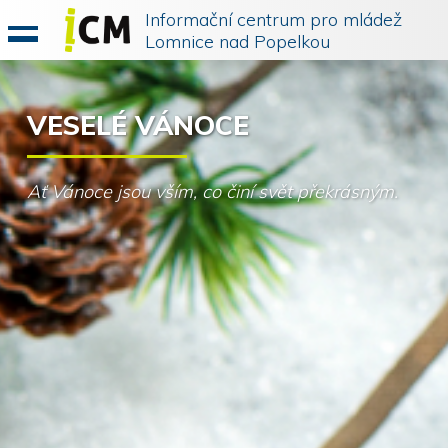
Informační centrum pro mládež
Lomnice nad Popelkou
VESELÉ VÁNOCE
Ať Vánoce jsou vším, co činí svět překrásným.